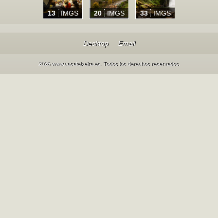
13
IMGS
20
IMGS
33
IMGS
Desktop
Email
2026 www.casateixeira.es. Todos los derechos reservados.